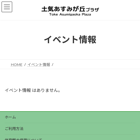
コ
ナ
ン
ビ
テ
ゲ
ン
ー
ツ
シ
へ
ョ
イベント情報
ス
ン
キ
に
ッ
移
プ
動
HOME
イベント情報
イベント情報 はありません。
ホーム
ご利用方法