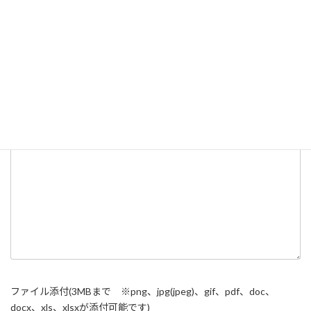
題名
お問い合わせ内容 (必須)
ファイル添付(3MBまで ※png、jpg(jpeg)、gif、pdf、doc、
docx、xls、xlsxが添付可能です)