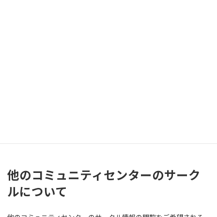
料理
パン作り／食育
その
会議・総会／ガールスカウト／
12
PDF
他
講演会／コミュニティ活動
俳
1
PDF
句・
俳句
文学
1
P
D
F
語学
フランス語
歴
3
PDF
史・
歴史／手話
手話
他のコミュニティセンターのサーク
ルについて